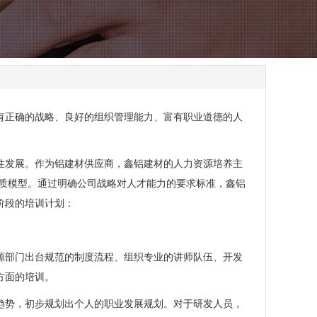
正确的战略、良好的组织管理能力、富有职业道德的人
发展。作为铝建材供应商，鑫铝建材的人力资源培养主
素质模型。通过明确公司战略对人才能力的要求标准，鑫铝
阶段的培训计划：
部门出台规范的制度流程、组织专业的讲师队伍、开发
方面的培训。
势，初步规划出个人的职业发展规划。对于研发人员，