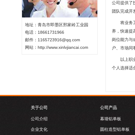
公司提供了
团队完成开
将业务工作
地址：青岛市即墨区邢家岭工业园
养，快速提
电话：18661731966
岗位能力与
邮件：1165723916@qq.com
网站：
http://www.xinlvjiancai.com
户、市场同
以上职业发
个人选择适
关于公司
公司产品
公司介绍
幕墙铝单板
企业文化
圆柱造型铝单板