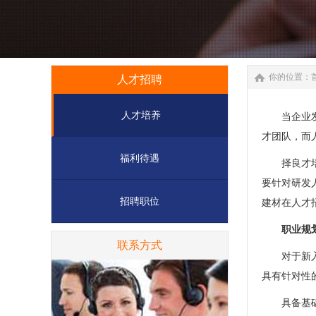
你的位置：
人才招聘
人才培养
当企业发展
才团队，而
福利待遇
择良才培养
要针对研发
招聘职位
建材在人才
职业规
联系方式
对于新入职
具有针对性
具备基础的