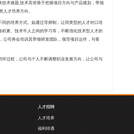
决技术难题;技术高管善于把握项目方向与产品规划，带领
类人才培养方向。
同的培养方式。如通过导师制，让同类型的人才对口培
验积累、技术牛人之间的学习等，不断强化技术型人才的
后，公司将会培训其带领研发团队，领导项目运作，与客
环过程，公司与个人不断调整职业发展方向，让公司与
人才招聘
人才培养
福利待遇