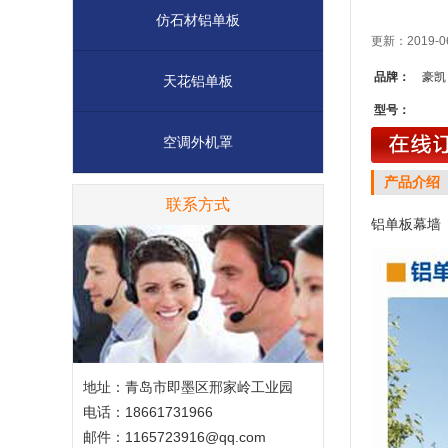
仿石材铝单板
更新：2019-0
品牌：
豪凯
天花铝单板
型号：
空调外机罩
产品介绍
联系方式
铝单板幕墙
地址：青岛市即墨区邢家岭工业园
电话：18661731966
邮件：1165723916@qq.com