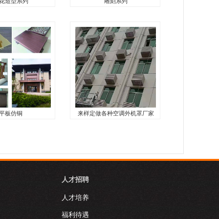
花造型系列
雕刻系列
花造型系列
雕刻系列
...
雕刻系列...
平板仿铜
来样定做各种空调外机罩厂家
平板仿铜
来样定做各种空调外机罩
厂家直销
材...
来样定做各种空调外机罩厂家
直销...
人才招聘
人才培养
福利待遇