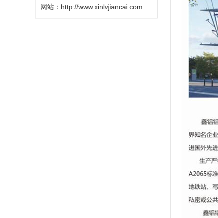
网站：
http://www.xinlvjiancai.com