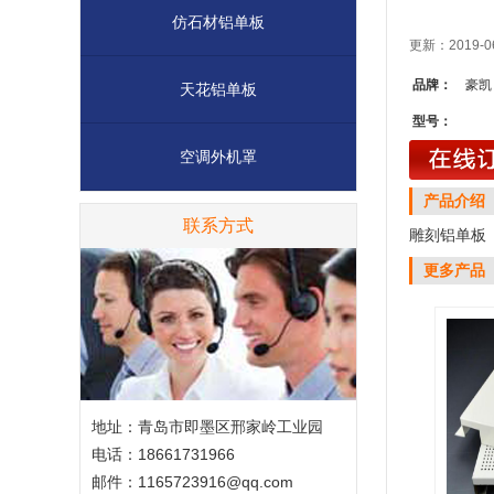
仿石材铝单板
更新：2019-0
品牌：
豪凯
天花铝单板
型号：
空调外机罩
产品介绍
联系方式
雕刻铝单板
更多产品
地址：青岛市即墨区邢家岭工业园
电话：18661731966
邮件：1165723916@qq.com