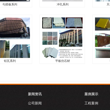
勾搭板系列
冲孔系列
天
勾搭板系列
冲孔系列
天
列...
冲孔系列...
天花造型系列
铝瓦系列
平板仿石材
铝瓦系列
平板仿石材
..
平板仿铜仿石材...
平板仿铜仿石
新闻资讯
案例展示
公司新闻
工程案例